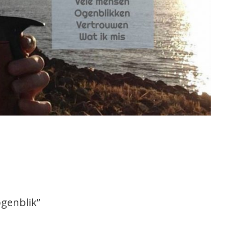
ogenblik
”