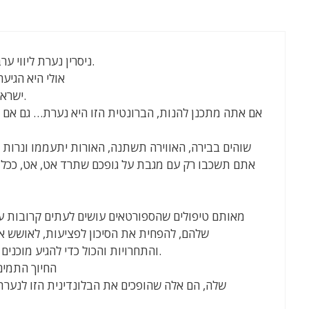
ניסרין נערת ליווי ערביה מהגליל הגיעה עכשיו למרכז.
אולי היא הגיעה
ישראלית חצי מרוקאית חצי אשכנזיה.
אם אתה מתכנן להנות, הברונטית הזו היא נערת… גם אם תז
שוהים בבירה, האווירה תשתנה, האורות יתעממו ונרות רי
אתם תשכבו רק עם מגבת על גופכם שתרד אט, אט, ככל ש
מאותם טיפולים שהספורטאים עושים לעתים קרובות על
שלהם, להפחית את הסיכון לפציעות, לאושש את
והתחרויות והכול כדי להגיע מוכנים ורעננים יותר לתחרויות הבאות.
החיוך התמים
שלה, הם אלה שהופכים את הבלונדינית הזו לנערת 