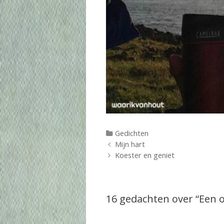
Categorieën
Gedichten
Berichtnavigatie
Mijn hart
Koester en geniet
16 gedachten over “
Een 