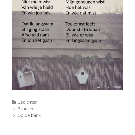
Categorieën
Gedichten
Berichtnavigatie
Groeien
Op de bank